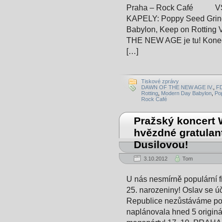
Praha – Rock Café VSTU
KAPELY: Poppy Seed Grind
Babylon, Keep on Rotting 
THE NEW AGE je tu! Konec 
[…]
Tiskové zprávy
DAWN OF THE NEW AGE IV.
,
F
Rotting
,
Modern Day Babylon
,
Po
Rock Café
Pražský koncert 
hvězdné gratula
Dusilovou!
3.10.2012
Tom
U nás nesmírně populární fi
25. narozeniny! Oslav se ú
Republice nezůstáváme po
naplánovala hned 5 origin