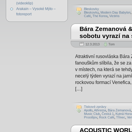
(videoklip)
Arakain – Vysoké Mýto –
Bleskovky
Bleskovky
,
Modern Day Babylon
fotoreport
Café
,
The Korea
,
Victims
Bára Zemanová & 
sobotu vyrazí na 
12.3.2013
Tom
Atraktivní rusovláska Bár
fanouškům slíbila, že se za 
v místech, na která se tehdy
necelý týden vyrazí na jarní
rockovou formací Venefica,
[…]
Tiskové zprávy
Apollo
,
Athrema
,
Bára Zemanová
Music Club
,
Česká 1
,
Kutná Hora
Prostějov
,
Rock Café
,
Třinec
,
Ven
ACOUSTIC WORLD 