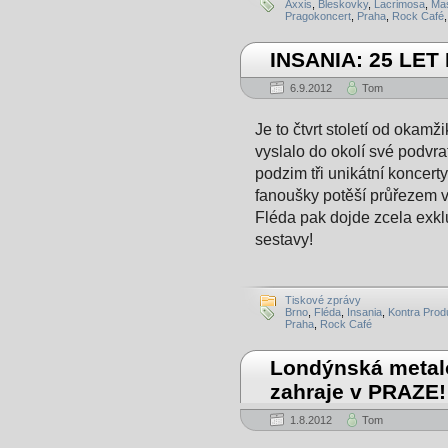
Axxis
,
Bleskovky
,
Lacrimosa
,
Mas
Pragokoncert
,
Praha
,
Rock Café
INSANIA: 25 LE
6.9.2012
Tom
Je to čtvrt století od okam
vyslalo do okolí své podvrat
podzim tři unikátní koncert
fanoušky potěší průřezem 
Fléda pak dojde zcela exkl
sestavy!
Tiskové zprávy
Brno
,
Fléda
,
Insania
,
Kontra Prod
Praha
,
Rock Café
Londýnská meta
zahraje v PRAZE!
1.8.2012
Tom