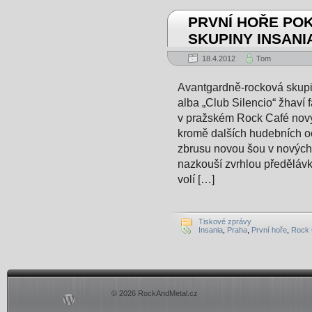
PRVNÍ HOŘE POK
SKUPINY INSANIA
18.4.2012
Tom
Avantgardně-rocková skup
alba „Club Silencio“ žhaví 
v pražském Rock Café nový 
kromě dalších hudebních o
zbrusu novou šou v nových 
nazkouší zvrhlou předělávku
volí […]
Tiskové zprávy
Insania
,
Praha
,
První hoře
,
Rock 
© 2026 RockAndMetal.cz