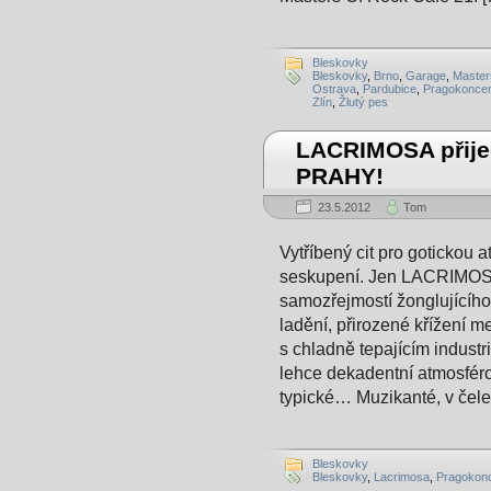
Bleskovky
Bleskovky
,
Brno
,
Garage
,
Master
Ostrava
,
Pardubice
,
Pragokoncer
Zlín
,
Žlutý pes
LACRIMOSA přije
PRAHY!
23.5.2012
Tom
Vytříbený cit pro gotickou 
seskupení. Jen LACRIMOSA 
samozřejmostí žonglujícíh
ladění, přirozené křížení m
s chladně tepajícím industr
lehce dekadentní atmosfé
typické… Muzikanté, v čele
Bleskovky
Bleskovky
,
Lacrimosa
,
Pragokonc