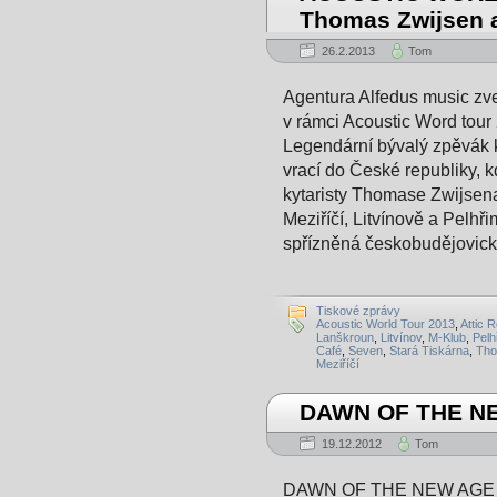
Thomas Zwijsen 
26.2.2013
Tom
Agentura Alfedus music zve
v rámci Acoustic Word tou
Legendární bývalý zpěvák 
vrací do České republiky, 
kytaristy Thomase Zwijsen
Meziříčí, Litvínově a Pelhř
spřízněná českobudějovick
Tiskové zprávy
Acoustic World Tour 2013
,
Attic 
Lanškroun
,
Litvínov
,
M-Klub
,
Pelh
Café
,
Seven
,
Stará Tiskárna
,
Tho
Meziříčí
DAWN OF THE NE
19.12.2012
Tom
DAWN OF THE NEW AGE IV.