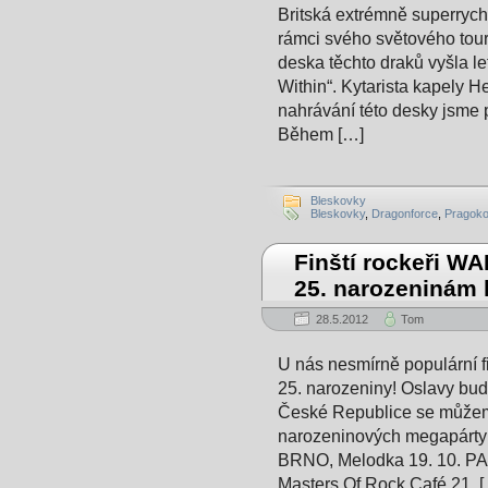
Britská extrémně superrych
rámci svého světového tou
deska těchto draků vyšla l
Within“. Kytarista kapely H
nahrávání této desky jsme pr
Během […]
Bleskovky
Bleskovky
,
Dragonforce
,
Pragoko
Finští rockeři WA
25. narozeninám 
28.5.2012
Tom
U nás nesmírně populární fi
25. narozeniny! Oslavy bud
České Republice se můžeme
narozeninových megapárty!
BRNO, Melodka 19. 10. PA
Masters Of Rock Café 21. 