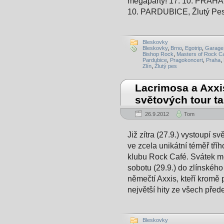
megapárty! 17. 10. PRAHA
10. PARDUBICE, Žlutý Pes 
Bleskovky
Bleskovky
,
Brno
,
Egotrip
,
Garage
Bishop Rock
,
Masters of Rock C
Pardubice
,
Pragokoncert
,
Praha
,
Zlín
,
Žlutý pes
Lacrimosa a Axxis
světových tour ta
26.9.2012
Tom
Již zítra (27.9.) vystoupí 
ve zcela unikátní téměř tř
klubu Rock Café. Svátek m
sobotu (29.9.) do zlínskéh
němečtí Axxis, kteří kromě
největší hity ze všech před
Bleskovky