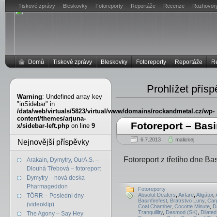
Tiskové zprávy
Bleskovky
Fotoreporty
Reportáže
Recenze
Rozhovor
Domů
Tiskové zprávy
Bleskovky
Fotoreporty
Reportáže
R
Prohlížet přís
Warning
: Undefined array key
"inSidebar" in
/data/web/virtuals/5823/virtual/www/domains/rockandmetal.cz/wp-
content/themes/arjuna-
Fotoreport – Basi
x/sidebar-left.php
on line
9
6.7.2013
malickej
Nejnovější příspěvky
Fotoreport z třetího dne Ba
Arakain, Dymytry, OurA.S. –
Dlouhá Třebová – fotoreport
Dymytry – nová deska
Pharmageddon
Fotoreporty
Absolut Deafers
,
Airfare
,
Aligátor
,
TÖRR – Poslední dny
Basinfirefest
,
Bratrstvo Luny
,
Carp
(videoklip)
Coal Chamber
,
Cocotte Minute
,
D
Tranquillity
,
Desmod (SK)
,
Dilated
The Agony – Say Hey