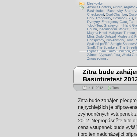
Bleskovky
Absolut Deafers
,
Airfare
,
Aligátor
,
Basinfirefest
,
Bleskovky
,
Bratrstv
Checkpoint
,
Coal Chamber
,
Cocot
Dark Tranquillity
,
Desmod (SK)
,
D
Dymytry
,
Emergency Gate
,
Fast
´clockTea
,
Graveworm
,
Hand Gr
Houba
,
Inseminační Stanice
,
Ker
Magma Hotel
,
Malignant Tumour
,
Miloš Dodo Doležal
,
Modesty & Pr
Conspiracy
,
Pub Animals
,
Root
,
R
Spálené poříčí
,
Straight Shadow 
Snuff
,
The Spankers
,
The Streetf
Bypass
,
Van Canto
,
Venefica
,
Veř
Zámek
,
Vypsaná Fixa
,
Walda Ga
Znouzectnost
Zítra bude zaháj
Basinfirefest 201
4.11.2012
Tom
Zítra bude zahájen předprod
nejrychlejších je připravena
zvýhodněných vstupenek za
2012. Nepropásněte tuto o
cena vstupenek bude vyšší
i pro ten nadcházející přip