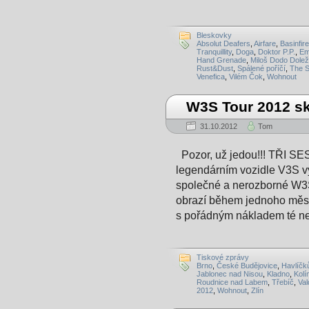
Bleskovky
Absolut Deafers
,
Airfare
,
Basinfire
Tranquillity
,
Doga
,
Doktor P.P.
,
Em
Hand Grenade
,
Miloš Dodo Dolež
Rust&Dust
,
Spálené poříčí
,
The S
Venefica
,
Vilém Čok
,
Wohnout
W3S Tour 2012 sk
31.10.2012
Tom
Pozor, už jedou!!! TŘI
legendárním vozidle V3S vy
společné a nerozborné W3S
obrazí během jednoho měsí
s pořádným nákladem té ne
Tiskové zprávy
Brno
,
České Budějovice
,
Havlíčk
Jablonec nad Nisou
,
Kladno
,
Kolí
Roudnice nad Labem
,
Třebíč
,
Val
2012
,
Wohnout
,
Zlín