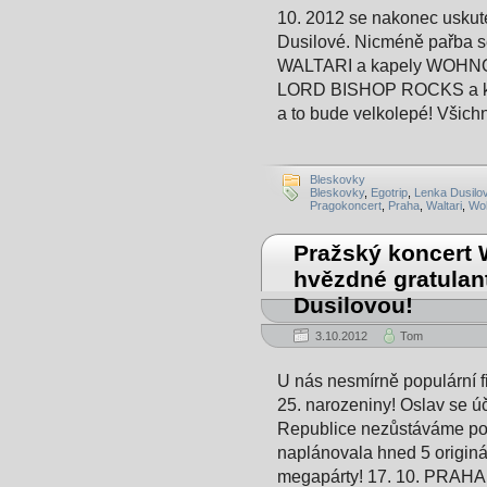
10. 2012 se nakonec uskut
Dusilové. Nicméně pařba se
WALTARI a kapely WOHNOUT
LORD BISHOP ROCKS a kon
a to bude velkolepé! Všichn
Bleskovky
Bleskovky
,
Egotrip
,
Lenka Dusilo
Pragokoncert
,
Praha
,
Waltari
,
Wo
Pražský koncert 
hvězdné gratula
Dusilovou!
3.10.2012
Tom
U nás nesmírně populární fi
25. narozeniny! Oslav se ú
Republice nezůstáváme po
naplánovala hned 5 origin
megapárty! 17. 10. PRAHA