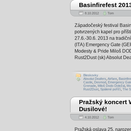
Basinfirefest 201
8.10.2012
Tom
Západočeský festival Basin
potvrzených kapel pro příšt
27.6.-30.6. 2013 na tradič
(ITA) Emergency Gate (GER
Modesty & Pride Miloš DO
Rust2Dust (sk) Absolut Dea
Bleskovky
Absolut Deafers
,
Airfare
,
Basinfire
Castle
,
Desmod
,
Emergency Gat
Grenade
,
Miloš Dodo Doležal
,
Mo
Rust2Dust
,
Spálené poříčí
,
The S
Pražský koncert
Dusilové!
4.10.2012
Tom
Pražská oslava 25. naroze