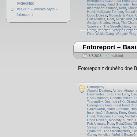
Emergency Gate
,
Fast Food Orc
(videoklip)
Graveworm
,
Hand Grenade
,
Hen
Inseminační Stanice
,
Kern
,
Kruci
Arakain – Vysoké Mýto –
Hotel
,
Malignant Tumour
,
Mentáln
fotoreport
Dodo Doležal
,
Modesty & Pride
,
O
Pub Animals
,
Root
,
Rust2Dust (S
Straight Shadow Area
,
The Chanc
Spankers
,
The Streetfighters
,
Tu
Canto
,
Venefica
,
Veřejná Bezpečn
Fixa
,
Walda Gang
,
Werglův Pjos
,
Fotoreport – Basi
6.7.2013
malickej
Fotoreport z druhého dne B
Fotoreporty
Absolut Deafers
,
Airfare
,
Aligátor
,
Basinfirefest
,
Bratrstvo Luny
,
Carp
Coal Chamber
,
Cocotte Minute
,
D
Tranquillity
,
Desmod (SK)
,
Dilated
Emergency Gate
,
Fast Food Orc
Graveworm
,
Hand Grenade
,
Hen
Inseminační Stanice
,
Kern
,
Kruci
Hotel
,
Malignant Tumour
,
Mentáln
Dodo Doležal
,
Modesty & Pride
,
O
Pub Animals
,
Root
,
Rust2Dust (S
Straight Shadow Area
,
The Chanc
Spankers
,
The Streetfighters
,
Tu
Canto
,
Venefica
,
Veřejná Bezpečn