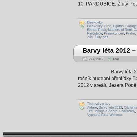
10. PARDUBICE, Žlutý Pes 
Bleskovky
Bleskovky
,
Brno
,
Egotrip
,
Garage
Bishop Rock
,
Masters of Rock C
Pardubice
,
Pragokoncert
,
Praha
,
Zlín
,
Žlutý pes
Barvy léta 2012 
27.6.2012
Tom
Barvy léta 2012 – n
ročník hudební přehlídky Ba
2012 v areálu Jezera Podě
Tiskové zprávy
Airfare
,
Barvy léta 2012
,
Citylight
Tea
,
Mňága a Žďorp
,
Poděbrady
,
Vypsaná Fixa
,
Wohnout