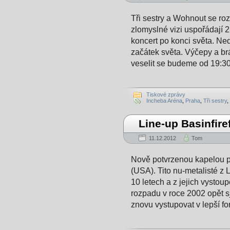
Tři sestry a Wohnout se ro
zlomyslné vizi uspořádají 
koncert po konci světa. Ned
začátek světa. Výčepy a brá
veselit se budeme od 19:30
Tiskové zprávy
Incheba Aréna
,
Praha
,
Tři sestry
,
Line-up Basinfire
11.12.2012
Tom
Nově potvrzenou kapelou
(USA). Tito nu-metalisté z 
10 letech a z jejich vystou
rozpadu v roce 2002 opět s
znovu vystupovat v lepší fo