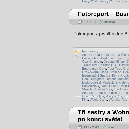
Fixa
,
Walda Gang
,
Werglův Pjos
,
Fotoreport – Basi
6.7.2013
malickej
Fotoreport z prvního dne Ba
Fotoreporty
Absolut Deafers
,
Airfare
,
Aligátor
,
Basinfirefest
,
Bratrstvo Luny
,
Carp
Coal Chamber
,
Cocotte Minute
,
D
Tranquillity
,
Desmod (SK)
,
Dilated
Emergency Gate
,
Fast Food Orc
Graveworm
,
Hand Grenade
,
Hen
Inseminační Stanice
,
Kern
,
Kruci
Hotel
,
Malignant Tumour
,
Mentáln
Dodo Doležal
,
Modesty & Pride
,
O
Pub Animals
,
Root
,
Rust2Dust (S
Straight Shadow Area
,
The Chanc
Spankers
,
The Streetfighters
,
Tu
Canto
,
Venefica
,
Veřejná Bezpečn
Fixa
,
Walda Gang
,
Werglův Pjos
,
Tři sestry a Wohn
po konci světa!
19.12.2012
Tom