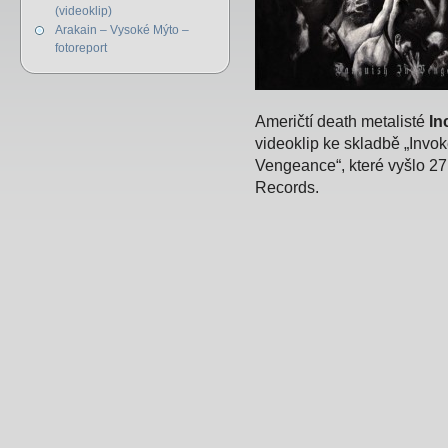
(videoklip)
Arakain – Vysoké Mýto –
fotoreport
Američtí death metalisté
In
videoklip ke skladbě „Invoke
Vengeance“, které vyšlo 27
Records.