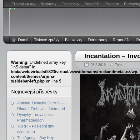
Tiskové zprávy
Bleskovky
Fotoreporty
Reportáže
Recenze
Rozhovor
Domů
Tiskové zprávy
Bleskovky
Fotoreporty
Reportáže
R
Incantation – Invo
Warning
: Undefined array key
25.2.2013
Tom
"inSidebar" in
/data/web/virtuals/5823/virtual/www/domains/rockandmetal.cz/wp-
content/themes/arjuna-
x/sidebar-left.php
on line
9
Nejnovější příspěvky
Arakain, Dymytry, OurA.S. –
Dlouhá Třebová – fotoreport
Dymytry – nová deska
Pharmageddon
TÖRR – Poslední dny
(videoklip)
The Agony – Say Hey