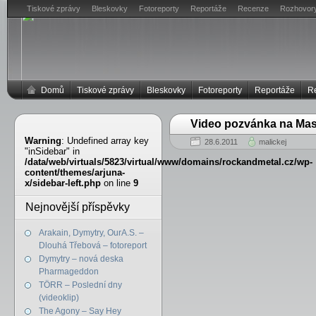
Tiskové zprávy
Bleskovky
Fotoreporty
Reportáže
Recenze
Rozhovor
Domů
Tiskové zprávy
Bleskovky
Fotoreporty
Reportáže
R
Video pozvánka na Mas
Warning
: Undefined array key
28.6.2011
malickej
"inSidebar" in
/data/web/virtuals/5823/virtual/www/domains/rockandmetal.cz/wp-
content/themes/arjuna-
x/sidebar-left.php
on line
9
Nejnovější příspěvky
Arakain, Dymytry, OurA.S. –
Dlouhá Třebová – fotoreport
Dymytry – nová deska
Pharmageddon
TÖRR – Poslední dny
(videoklip)
The Agony – Say Hey