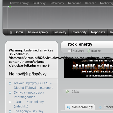
Tiskové zprávy
Bleskovky
Fotoreporty
Reportáže
Recenze
Rozhovor
Domů
Tiskové zprávy
Bleskovky
Fotoreporty
Reportáže
R
rock_energy
Warning
: Undefined array key
4.2.2014
malickej
"inSidebar" in
/data/web/virtuals/5823/virtual/www/domains/rockandmetal.cz/wp-
content/themes/arjuna-
x/sidebar-left.php
on line
9
Nejnovější příspěvky
Arakain, Dymytry, OurA.S. –
Dlouhá Třebová – fotoreport
žádný
Dymytry – nová deska
Pharmageddon
TÖRR – Poslední dny
(videoklip)
Komentáře (0)
Track
The Agony – Say Hey