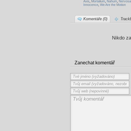
Axis
,
Mortalium
,
Nahum
,
Nervosa
Innocence
,
We Are the Motion
Komentáře (0)
Track
Nikdo za
Zanechat komentář