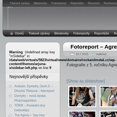
Tiskové zprávy
Bleskovky
Fotoreporty
Reportáže
Recenze
Rozhovor
Domů
Tiskové zprávy
Bleskovky
Fotoreporty
Reportáže
R
Fotoreport – Agr
Warning
: Undefined array key
23.7.2015
malickej
"inSidebar" in
/data/web/virtuals/5823/virtual/www/domains/rockandmetal.cz/wp-
content/themes/arjuna-
Fotografie z 5. ročníku Agr
x/sidebar-left.php
on line
9
Nejnovější příspěvky
[Show as slideshow]
Arakain, Dymytry, OurA.S. –
Dlouhá Třebová – fotoreport
Dymytry – nová deska
Pharmageddon
TÖRR – Poslední dny
(videoklip)
The Agony – Say Hey