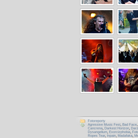
Fotoreporty
Agressive Music Fest
,
Bad Face
Cancrena
,
Darkest Horizon
,
Dar
Dysangelium
,
Exorcizphobia
,
Fot
Ropes Tear
,
Inpain
,
Madafaka
,
Me