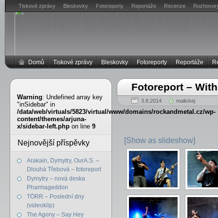
Tiskové zprávy
Bleskovky
Fotoreporty
Reportáže
Recenze
Rozhovor
Domů
Tiskové zprávy
Bleskovky
Fotoreporty
Reportáže
R
Fotoreport – With
Warning
: Undefined array key
3.8.2014
malickej
"inSidebar" in
/data/web/virtuals/5823/virtual/www/domains/rockandmetal.cz/wp-
content/themes/arjuna-
x/sidebar-left.php
on line
9
[Show as slideshow]
Nejnovější příspěvky
Arakain, Dymytry, OurA.S. –
Dlouhá Třebová – fotoreport
Dymytry – nová deska
Pharmageddon
TÖRR – Poslední dny
(videoklip)
The Agony – Say Hey