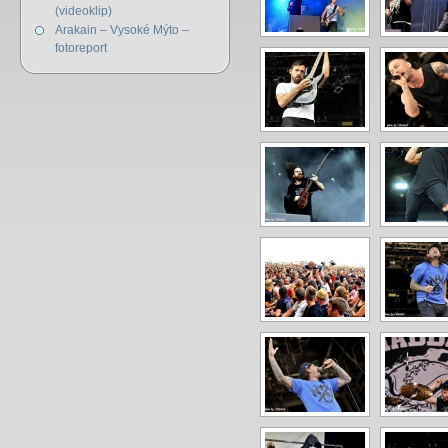
(videoklip)
Arakain – Vysoké Mýto –
fotoreport