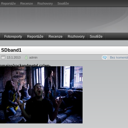
Reportáže
Recenze
Rozhovory
Soutěže
Fotoreporty
Reportáže
Recenze
Rozhovory
Soutěže
SDband1
13.1.2013
admin
Bez komentá
/domains/rockandmetal.cz/wp-