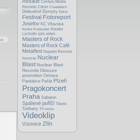
Assault
Century Media
Records
Citron
Cruadalach
Debustrol
Dymytry
Epica
Fotoreport
Festival
Josefov
KC Vltavská
Kreator
Kontra Production
Lochotín
lyric video
Masters of Rock
ck
Masters of Rock Café
Metalfest
Napalm Records
Nuclear
Noostrak
Blast
Nuclear Blast
Obscure
Records
promotion
Ostrava
Plzeň
Pařát
Pardubice
Pragokoncert
Praha
Sabaton
Spálené poříčí
Titanic
Tortharry
Tři sestry
Videoklip
Zlín
Vizovice