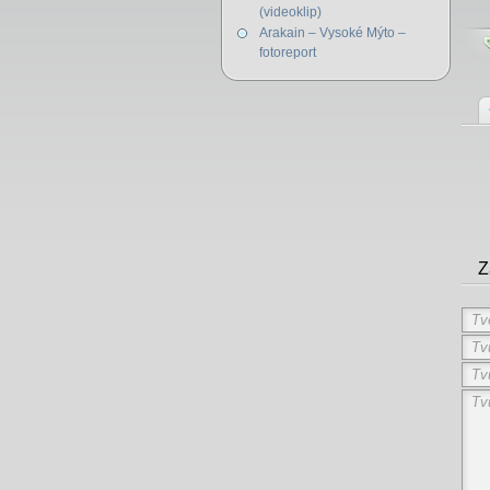
(videoklip)
Arakain – Vysoké Mýto –
fotoreport
Z