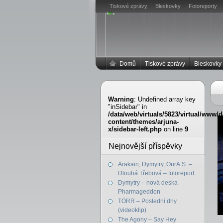
Tiskové zprávy
Bleskovky
Fotoreporty
Domů
Tiskové zprávy
Bleskovky
Warning
: Undefined array key
"inSidebar" in
/data/web/virtuals/5823/virtual/www
content/themes/arjuna-
x/sidebar-left.php
on line
9
Nejnovější příspěvky
Arakain, Dymytry, OurA.S. –
Dlouhá Třebová – fotoreport
Dymytry – nová deska
Pharmageddon
TÖRR – Poslední dny
(videoklip)
The Agony – Say Hey