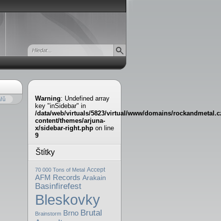
Warning
: Undefined array
řů
key "inSidebar" in
/data/web/virtuals/5823/virtual/www/domains/rockandmetal.c
content/themes/arjuna-
x/sidebar-right.php
on line
9
Štítky
Accept
70 000 Tons of Metal
AFM Records
Arakain
Basinfirefest
Bleskovky
Brutal
Brno
Brainstorm