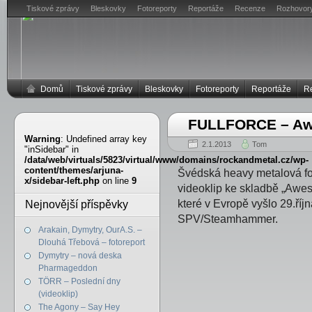
Tiskové zprávy
Bleskovky
Fotoreporty
Reportáže
Recenze
Rozhovor
Domů
Tiskové zprávy
Bleskovky
Fotoreporty
Reportáže
R
FULLFORCE – Awe
Warning
: Undefined array key
2.1.2013
Tom
"inSidebar" in
/data/web/virtuals/5823/virtual/www/domains/rockandmetal.cz/wp-
content/themes/arjuna-
Švédská heavy metalová 
x/sidebar-left.php
on line
9
videoklip ke skladbě „Awes
které v Evropě vyšlo 29.říj
Nejnovější příspěvky
SPV/Steamhammer.
Arakain, Dymytry, OurA.S. –
Dlouhá Třebová – fotoreport
Dymytry – nová deska
Pharmageddon
TÖRR – Poslední dny
(videoklip)
The Agony – Say Hey