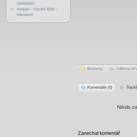
(videoklip)
Arakain – Vysoké Mýto –
fotoreport
Bleskovky
Fullforce
,
SPV
Komentáře (0)
Track
Nikdo za
Zanechat komentář