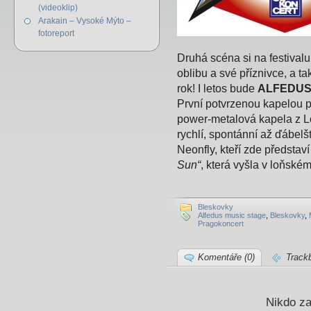
(videoklip)
Arakain – Vysoké Mýto –
fotoreport
Druhá scéna si na festiv
oblibu a své příznivce, a t
rok! I letos bude
ALFEDUS
První potvrzenou kapelou p
power-metalová kapela z 
rychlí, spontánní až ďábelští
Neonfly, kteří zde předsta
Sun“
, která vyšla v loňském
Bleskovky
Alfedus music stage
,
Bleskovky
,
Pragokoncert
Komentáře (0)
Track
Nikdo za