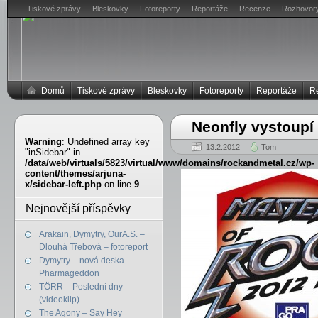
Tiskové zprávy
Bleskovky
Fotoreporty
Reportáže
Recenze
Rozhovor
Domů
Tiskové zprávy
Bleskovky
Fotoreporty
Reportáže
R
Neonfly vystoup
Warning
: Undefined array key
13.2.2012
Tom
"inSidebar" in
/data/web/virtuals/5823/virtual/www/domains/rockandmetal.cz/wp-
content/themes/arjuna-
x/sidebar-left.php
on line
9
Nejnovější příspěvky
Arakain, Dymytry, OurA.S. –
Dlouhá Třebová – fotoreport
Dymytry – nová deska
Pharmageddon
TÖRR – Poslední dny
(videoklip)
The Agony – Say Hey