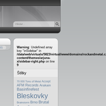
Warning
: Undefined array
řů
key "inSidebar" in
/data/web/virtuals/5823/virtual/www/domains/rockandmetal.c
content/themes/arjuna-
x/sidebar-right.php
on line
9
Štítky
Accept
70 000 Tons of Metal
AFM Records
Arakain
Basinfirefest
Bleskovky
Brutal
Brno
Brainstorm