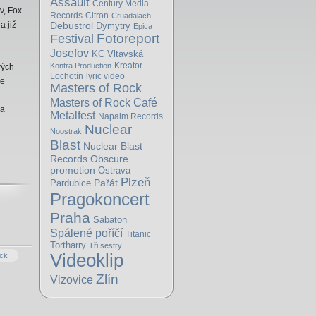
Assault
Century Media
v, Fox
Records
Citron
Cruadalach
a již
Debustrol
Dymytry
Epica
Fotoreport
Festival
Josefov
KC Vltavská
Kreator
Kontra Production
vých
Lochotín
lyric video
je
Masters of Rock
Masters of Rock Café
la
Metalfest
Napalm Records
Nuclear
Noostrak
l
Blast
Nuclear Blast
Obscure
Records
promotion
Ostrava
Plzeň
Pařát
Pardubice
Pragokoncert
Praha
Sabaton
Spálené poříčí
Titanic
Tortharry
Tři sestry
Videoklip
ck
Zlín
Vizovice