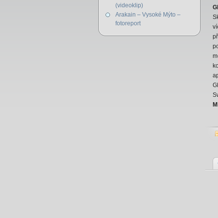
(videoklip)
G
Arakain – Vysoké Mýto –
Sk
fotoreport
ví
př
po
me
k
a
GR
S
M