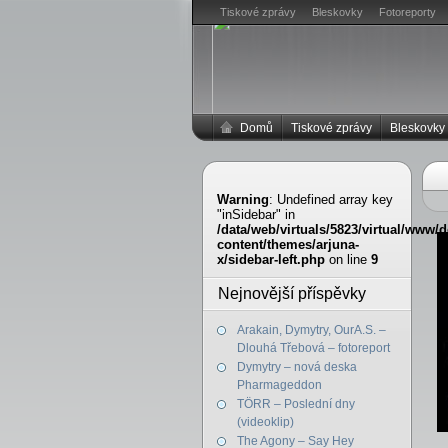
Tiskové zprávy
Bleskovky
Fotoreporty
Domů
Tiskové zprávy
Bleskovky
Warning
: Undefined array key
"inSidebar" in
/data/web/virtuals/5823/virtual/www
content/themes/arjuna-
x/sidebar-left.php
on line
9
Nejnovější příspěvky
Arakain, Dymytry, OurA.S. –
Dlouhá Třebová – fotoreport
Dymytry – nová deska
Pharmageddon
TÖRR – Poslední dny
(videoklip)
The Agony – Say Hey