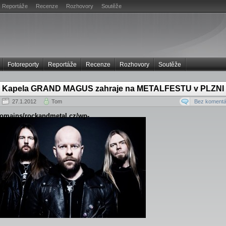
Reportáže
Recenze
Rozhovory
Soutěže
Fotoreporty
Reportáže
Recenze
Rozhovory
Soutěže
Kapela GRAND MAGUS zahraje na METALFESTU v PLZNI
27.1.2012
Tom
Bez komentá
/domains/rockandmetal.cz/wp-