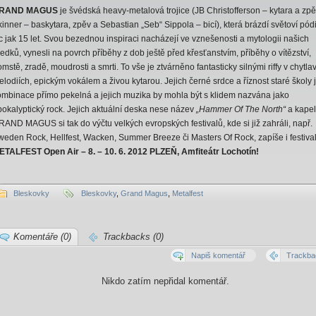
RAND MAGUS
je švédská heavy-metalová trojice (JB Christofferson – kytara a zpě
inner – baskytara, zpěv a Sebastian „Seb“ Sippola – bicí), která brázdí světoví pódi
c jak 15 let. Svou bezednou inspiraci nacházejí ve vznešenosti a mytologii našich
edků, vynesli na povrch příběhy z dob ještě před křesťanstvím, příběhy o vítězství,
mstě, zradě, moudrosti a smrti. To vše je ztvárněno fantasticky silnými riffy v chytla
lodiích, epickým vokálem a živou kytarou. Jejich černé srdce a říznost staré školy 
ombinace přímo pekelná a jejich muzika by mohla být s klidem nazvána jako
pokalyptický rock. Jejich aktuální deska nese název
„Hammer Of The North“
a kape
AND MAGUS si tak do výčtu velkých evropských festivalů, kde si již zahráli, např.
weden Rock, Hellfest, Wacken, Summer Breeze či Masters Of Rock, zapíše i festiva
ETALFEST Open Air – 8. – 10. 6. 2012 PLZEŇ, Amfiteátr Lochotín!
Bleskovky
Bleskovky
,
Grand Magus
,
Metalfest
Komentáře (0)
Trackbacks (0)
Napiš komentář
Trackba
Nikdo zatím nepřidal komentář.