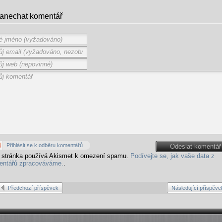
anechat komentář
Přihlásit se k odběru komentářů
Odeslat komentář
 stránka používá Akismet k omezení spamu.
Podívejte se, jak vaše data z
entářů zpracováváme.
.
Předchozí příspěvek
Následující příspěve