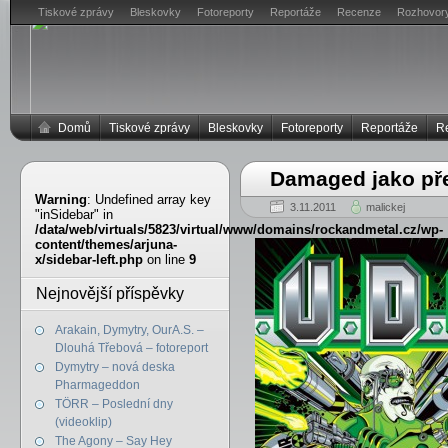
Tiskové zprávy
Bleskovky
Fotoreporty
Reportáže
Recenze
Rozhovor
Domů
Tiskové zprávy
Bleskovky
Fotoreporty
Reportáže
R
Damaged jako př
Warning
: Undefined array key
3.11.2011
malickej
"inSidebar" in
/data/web/virtuals/5823/virtual/www/domains/rockandmetal.cz/wp-
content/themes/arjuna-
x/sidebar-left.php
on line
9
Nejnovější příspěvky
Arakain, Dymytry, OurA.S. –
Dlouhá Třebová – fotoreport
Dymytry – nová deska
Pharmageddon
TÖRR – Poslední dny
(videoklip)
The Agony – Say Hey