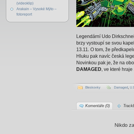
(videoklip)
Arakain – Vysoké Mýto –
fotoreport
Legendární Udo Dirkschneid
brzy vystoupí se svou kap
13.11. O tom, že předkape
Hluku pak navíc česká le
Novinkou pak je, že na obo
DAMAGED
, ve které hraj
Bleskovky
Damaged
,
U.
Komentáře (0)
Track
Nikdo za