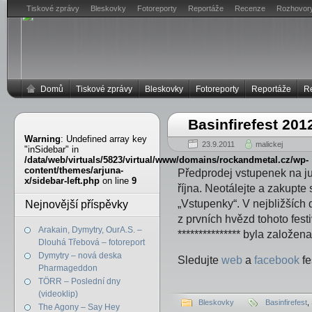
Tiskové zprávy
Bleskovky
Fotoreporty
Reportáže
Recenze
Rozhovor
Domů
Tiskové zprávy
Bleskovky
Fotoreporty
Reportáže
R
Basinfirefest 201
Warning
: Undefined array key
23.9.2011
malickej
"inSidebar" in
/data/web/virtuals/5823/virtual/www/domains/rockandmetal.cz/wp-
content/themes/arjuna-
Předprodej vstupenek na jubi
x/sidebar-left.php
on line
9
října. Neotálejte a zakupte 
„Vstupenky“. V nejbližších
Nejnovější příspěvky
z prvních hvězd tohoto fest
Arakain, Dymytry, OurA.S. –
*************** byla založe
Dlouhá Třebová – fotoreport
Dymytry – nová deska
Sledujte
web
a
facebook
fe
Pharmageddon
TÖRR – Poslední dny
(videoklip)
Bleskovky
Basinfirefest
,
The Agony – Say Hey