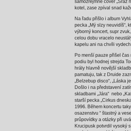
samozřejmně cover „Sraž ná
kotel, zase zpíval snad kaž
Na řadu přišlo i album Vyh
pecka „Mý slzy neuvidíš“, 
výborný koncert, supr zvuk,
celou dobu vracelo neustál
kapelu ani na chvíli vydech
Po menší pauze přišel čas 
podiu byl hodnej strejda T
hrály hlavně novější skladb
pamatuju, tak z Druide zazn
„Belzebup disco“, „Láska je 
Došlo i na představení zat
skladbami „Jára“ nebo „Kaf
starší pecka „Cirkus dnesk
1996. Během koncertu taky
osazenstvu “ štastný a vesel
průpovídky a otázky při uvá
Krucipusk potvrdil vysoký s