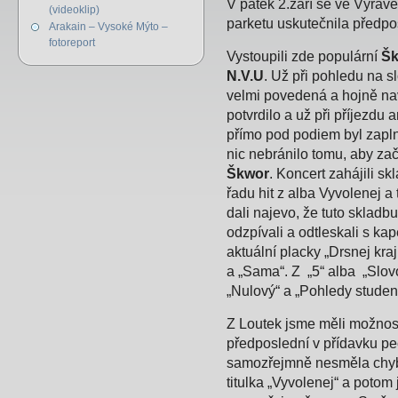
V pátek 2.září se ve Výrav
(videoklip)
parketu uskutečnila předpo
Arakain – Vysoké Mýto –
fotoreport
Vystoupili zde populární
Š
N.V.U
. Už při pohledu na s
velmi povedená a hojně nav
potvrdilo a už při příjezdu 
přímo pod podiem byl zapl
nic nebránilo tomu, aby zač
Škwor
. Koncert zahájili s
řadu hit z alba Vyvolenej 
dali najevo, že tuto skladbu
odzpívali a odtleskali s kap
aktuální placky „Drsnej kr
a „Sama“. Z „5“ alba „Slovo“
„Nulový“ a „Pohledy studen
Z Loutek jsme měli možnost 
předposlední v přídavku p
samozřejmně nesměla chybě
titulka „Vyvolenej“ a potom 