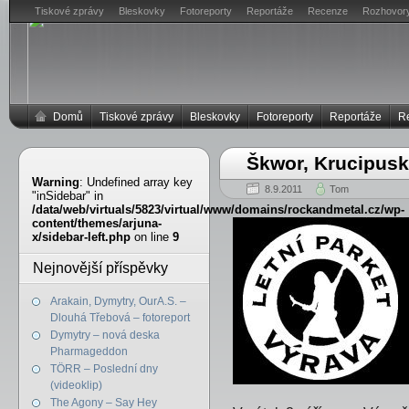
Tiskové zprávy
Bleskovky
Fotoreporty
Reportáže
Recenze
Rozhovor
Domů
Tiskové zprávy
Bleskovky
Fotoreporty
Reportáže
R
Škwor, Krucipusk,
Warning
: Undefined array key
8.9.2011
Tom
"inSidebar" in
/data/web/virtuals/5823/virtual/www/domains/rockandmetal.cz/wp-
content/themes/arjuna-
x/sidebar-left.php
on line
9
Nejnovější příspěvky
Arakain, Dymytry, OurA.S. –
Dlouhá Třebová – fotoreport
Dymytry – nová deska
Pharmageddon
TÖRR – Poslední dny
(videoklip)
The Agony – Say Hey