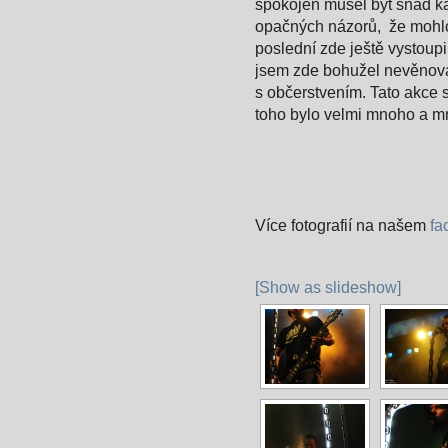
spokojen musel být snad ka
opačných názorů, že mohlo 
poslední zde ještě vystoup
jsem zde bohužel nevěnova
s občerstvením. Tato akce 
toho bylo velmi mnoho a m
Více fotografií na našem
fa
[Show as slideshow]