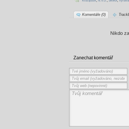
Krucipusk
,
N.V.Ú.
,
Škwor
,
Výrava
Komentáře (0)
Track
Nikdo za
Zanechat komentář